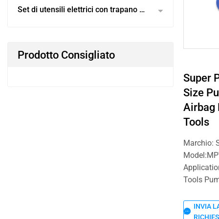
Set di utensili elettrici con trapano a
batteria
Prodotto Consigliato
Super 
Size P
Airbag
Tools
Marchio: 
Model:MP
Applicati
Tools Pu
INVIA L
RICHIE