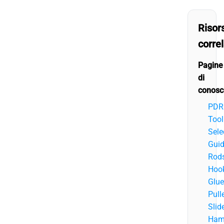
Risor
corre
Pagine
di
conosc
PDR
Tool
Sele
Guid
Rods
Hook
Glue
Pulle
Slid
Ham