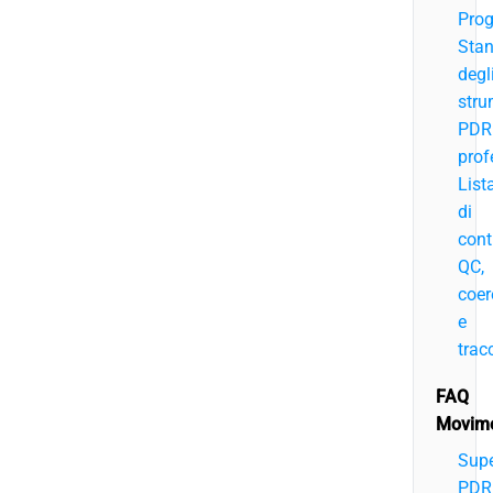
Pro
Sta
degl
stru
PDR
prof
List
di
cont
QC,
coer
e
tracc
FAQ
Movime
Sup
PDR