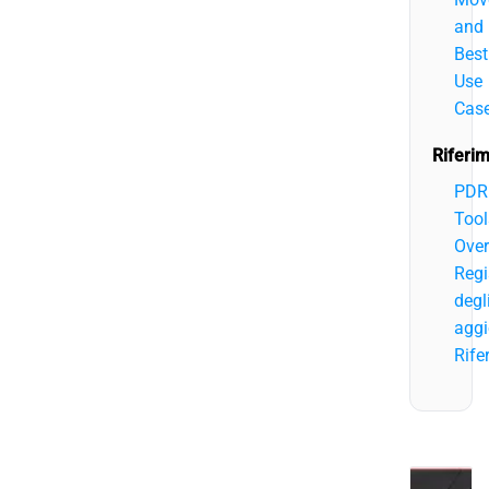
and
Best
Use
Cas
Riferim
PDR
Tool
Over
Regi
degl
aggi
Rife