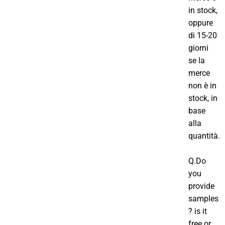
in stock,
oppure
di 15-20
giorni
se la
merce
non è in
stock, in
base
alla
quantità.
Q.Do
you
provide
samples
? is it
free or