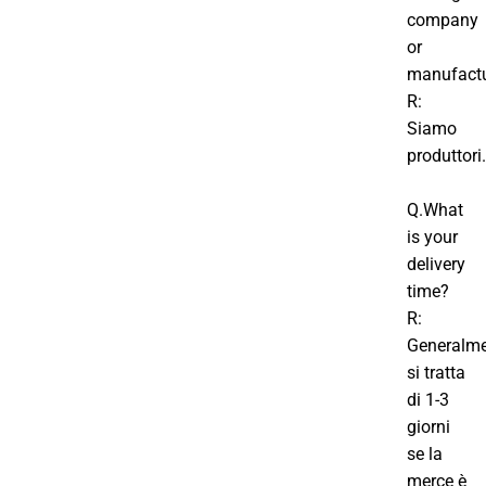
company
or
manufactu
R:
Siamo
produttori.
Q.What
is your
delivery
time?
R:
Generalm
si tratta
di 1-3
giorni
se la
merce è