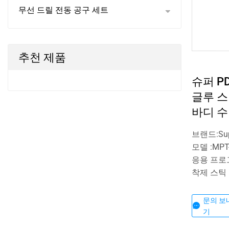
무선 드릴 전동 공구 세트
추천 제품
슈퍼 P
글루 스
바디 수
브랜드:Sup
모델 :MPT
응용 프로
착제 스틱
문의 보
기