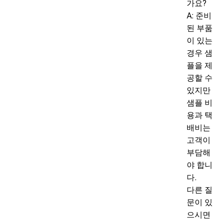
가요?
A: 준비
된 부품
이 있는
경우 샘
플을 제
공할 수
있지만
샘플 비
용과 택
배비는
고객이
부담해
야 합니
다.
다른 질
문이 있
으시면