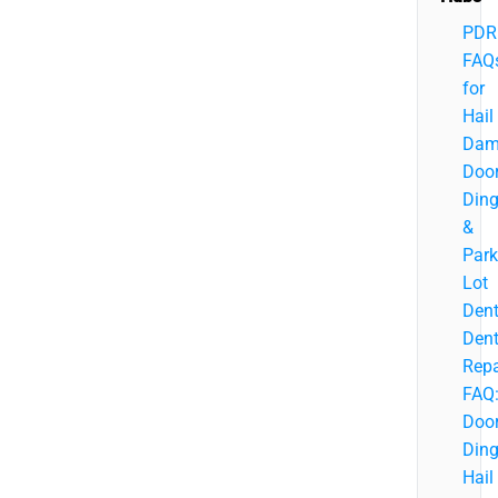
PDR
FAQ
for
Hail
Dam
Doo
Din
&
Park
Lot
Den
Den
Repa
FAQ
Doo
Ding
Hail