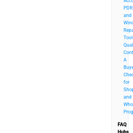
Acc
PDR
and
Wind
Repa
Tool
Qual
Cont
A
Buye
Chec
for
Sho
and
Who
Pro
FAQ
Hubs