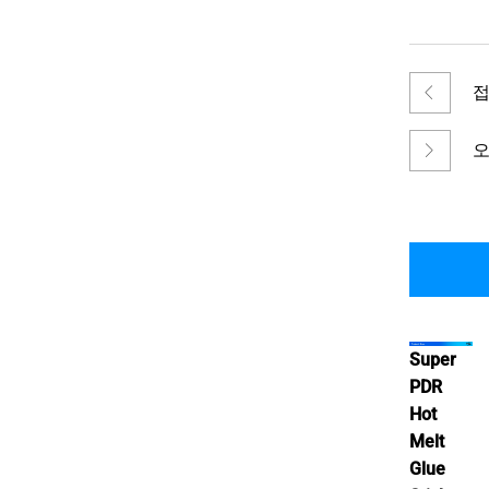
접
수
오
슈
글
바
Super
PDR
Hot
Melt
Glue