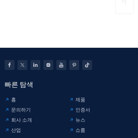
Bod
차
T
도
구
Den
체
락
용
Rem
덴
스
슈
Kit 
트
미
PD
Ha
수
스
5pc
리
펌
자
도
프
차
구
웨
덴
지
탭
빠른 탐색
홈
제품
문의하기
인증서
회사 소개
뉴스
산업
쇼룸