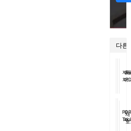
다른
자
슈
Su
차
퍼
P
우
PD
To
손
무
De
접
도
Re
제
장
Ca
PD
슈
새
풀
복
Bo
Too
퍼
로
탭
구
Aut
PD
운
Pdr
도