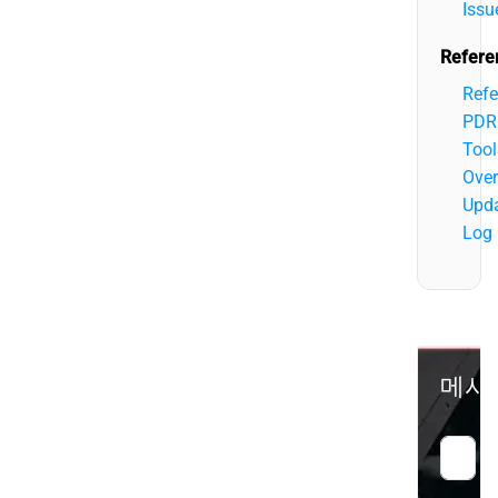
Issu
Refere
Refe
PDR
Tool
Over
Upd
Log
메시