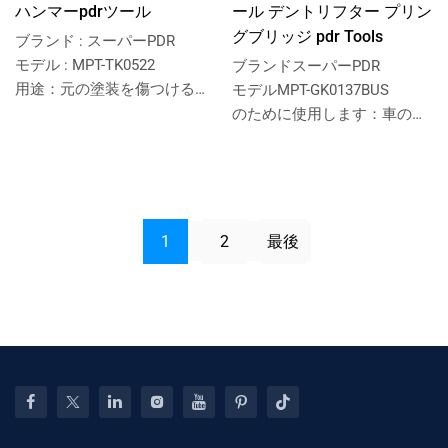
ハンマーpdrツール
ール デントリフター プリン
グブリッジ pdr Tools
ブランド : スーパーPDR
モデル : MPT-TK0522
ブランドスーパーPDR
用途：元の塗装を傷つけるこ
モデルMPT-GK0137BUS
となく車のへこみを除去す
のために使用します：車のへ
る。
こみ取り
1
2
最後