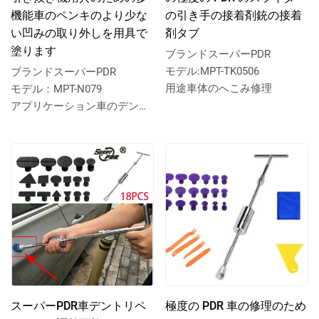
機能車のペンキのより少な
の引き手の接着剤銃の接着
い凹みの取り外しを用具で
剤タブ
塗ります
ブランドスーパーPDR
モデル:MPT-TK0506
ブランドスーパーPDR
用途車体のへこみ修理
モデル：MPT-N079
アプリケーション車のデント
リペア
スーパーPDR車デントリペ
極度の PDR 車の修理のため