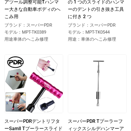
アツール調整可能Tハンマ
の 1 つのスライドのハンマ
ー大きな自動車ボディのへ
ーのデントの引き抜き工具
こみ用
に付き 2 つ
ブランド：スーパーPDR
ブランド：スーパーPDR
モデル：MPT-TK0389
モデル：MPT-TK0544
用途車体のへこみ修理
用途：車体のへこみ修理
スーパーPDRデントリフタ
スーパーPDR Tプーラーフ
ーSamll Tプーラースライド
ィックスシルデハンマーア