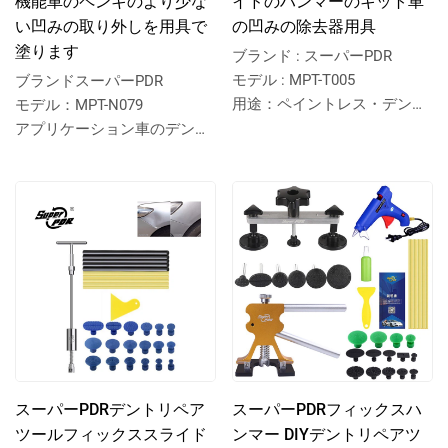
機能車のペンキのより少な
イドのハンマーのキット車
い凹みの取り外しを用具で
の凹みの除去器用具
塗ります
ブランド : スーパーPDR
モデル : MPT-T005
ブランドスーパーPDR
用途：ペイントレス・デント
モデル：MPT-N079
リペア・ツール
アプリケーション車のデント
リペア
スーパーPDRデントリペア
スーパーPDRフィックスハ
ツールフィックススライド
ンマー DIYデントリペアツ