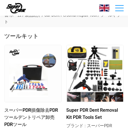
製品紹介
ホーム
/
製品紹介
/
Car Dent Personal Repair Tool
/
ツールキッ
ト
ツールキット
スーパーPDR損傷除去PDR
Super PDR Dent Removal
ツールデントリペア卸売
Kit PDR Tools Set
PDRツール
ブランド : スーパーPDR