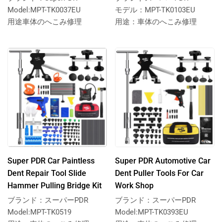
Model:MPT-TK0037EU
モデル：MPT-TK0103EU
用途車体のへこみ修理
用途：車体のへこみ修理
Super PDR Car Paintless
Super PDR Automotive Car
Dent Repair Tool Slide
Dent Puller Tools For Car
Hammer Pulling Bridge Kit
Work Shop
ブランド：スーパーPDR
ブランド：スーパーPDR
Model:MPT-TK0519
Model:MPT-TK0393EU