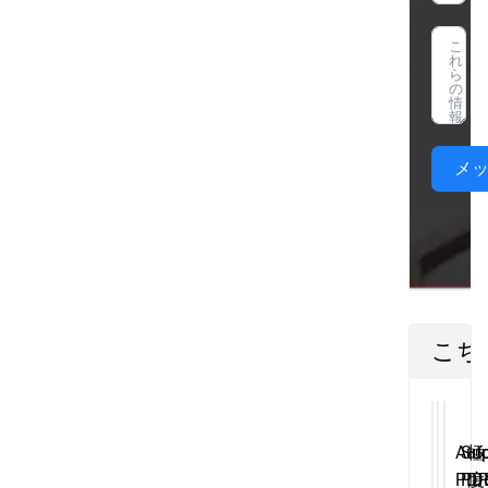
メ
こち
Aut
Sup
極
PD
PD
度