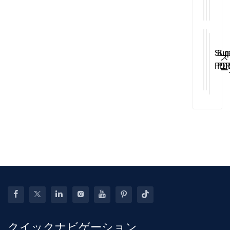
Vehi
Ha
の
Too
For
P
Car
De
の
Rem
Rep
自
Sup
Sup
ス
Han
Too
動
PDR
PD
ー
Aut
凹
Loc
Too
パ
Bod
み
Sup
Car
ー
Repa
を
Pu
Bo
P
Tool
修
Wed
Rep
ダ
理
Ha
ッ
す
De
シ
る
Pul
ュ
た
Kit
ボ
め
ー
の
ド
橋
オ
ス
ー
クイックナビゲーション
ラ