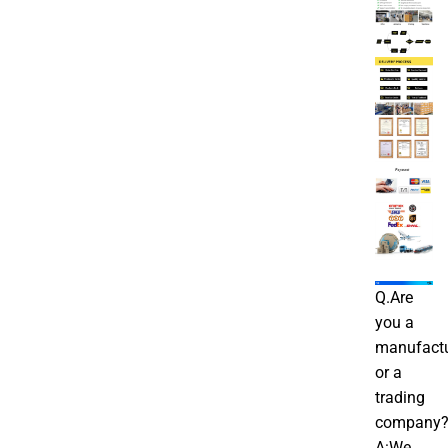
Q.Are
you a
manufactu
or a
trading
company
A:We