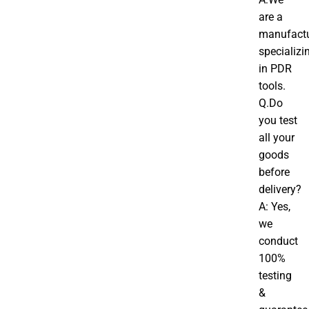
are a
manufactu
specializi
in PDR
tools.
Q.Do
you test
all your
goods
before
delivery?
A: Yes,
we
conduct
100%
testing
&