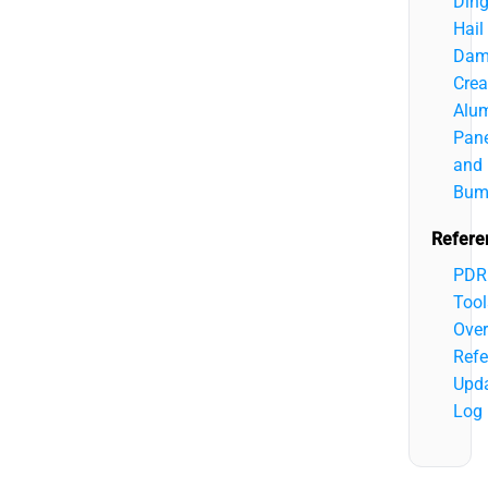
Ding
Hail
Dam
Crea
Alu
Pane
and
Bum
Refere
PDR
Tool
Over
Refe
Upd
Log