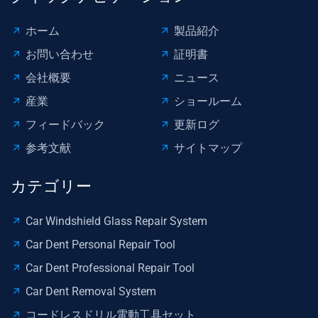
デ
イ
ィ
ホーム
製品紹介
ド
オ
の
お問い合わせ
証明書
ド
ハ
会社概要
ニュース
ア
ン
ク
産業
ショールーム
マ
リ
ー
フィードバック
更新ログ
ッ
を
参考文献
サイトマップ
プ
引
パ
っ
カテゴリー
ネ
張
ル
る
Car Windshield Glass Repair System
ト
痛
リ
Car Dent Personal Repair Tool
み
ム
の
Car Dent Professional Repair Tool
キ
な
Car Dent Removal System
ッ
い
ト
コードレスドリル電動工具セット
車