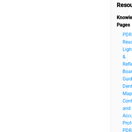
Reso
Knowl
Pages
PDR
Rea
Ligh
&
Refl
Boa
Guid
Den
Map
Cont
and
Acc
Prof
PDR