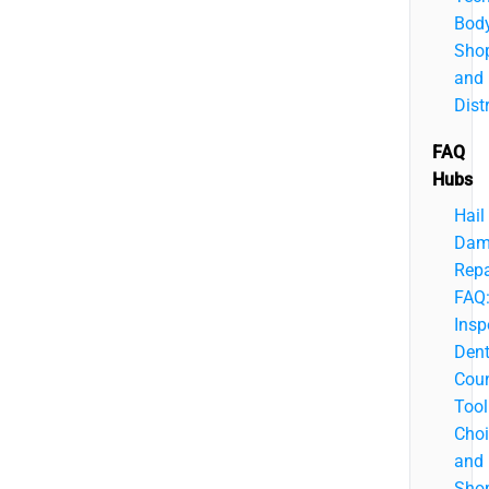
Bod
Shop
and
Dist
FAQ
Hubs
Hail
Dam
Repa
FAQ
Insp
Den
Coun
Tool
Choi
and
Sho