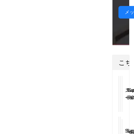
メ
こち
ス
Su
Su
ー
Car
PD
パ
Re
Pu
ー
Ha
Br
PD
Bod
Pu
グ
Car
Pa
Sup
Sup
Su