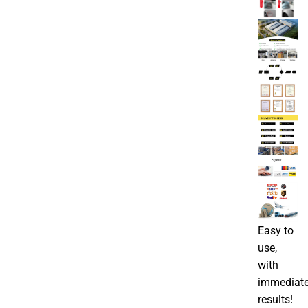
Easy to
use,
with
immediat
results!