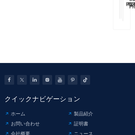
ル
Dia
De
PD
PD
Pr
ー
Too
Re
Refl
De
Ho
タ
Au
Boa
Re
Ki
ブ
To
Pain
DIY
De
デ
Wo
Den
Set
ン
Repa
ト
Too
リ
ム
ー
バ
ル
プ
クイックナビゲーション
ー
ラ
ホーム
製品紹介
ー
タ
お問い合わせ
証明書
ブ
会社概要
ニュース