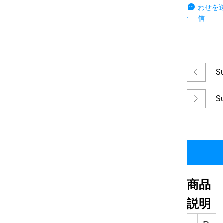
わせを
信
S
De
S
R
Pu
G
Ki
商品
説明