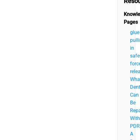
Reso
Knowl
Pages
glue
pull
in
safe
forc
rele
Wha
Den
Can
Be
Repa
With
PDR
A