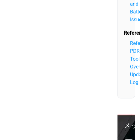
and
Batt
Issu
Refere
Refe
PDR
Tool
Over
Upd
Log
メッ