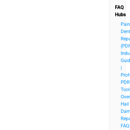
FAQ
Hubs
Pain
Den
Repa
(PD
Indu
Gui
|
Prof
PDR
Tool
Over
Hail
Dam
Repa
FAQ