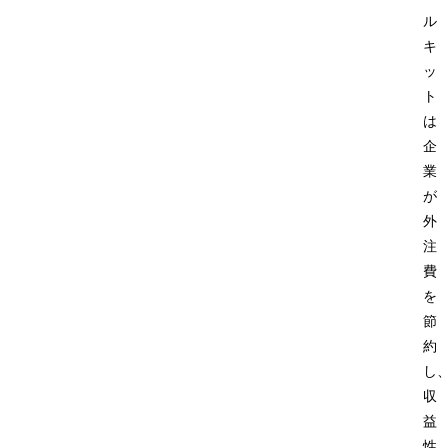
ル
キ
ッ
ト
は
企
業
が
外
注
費
を
節
約
し
収
益
性