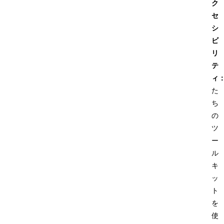
ク
セ
シ
ビ
リ
テ
ィ
た
ち
の
ツ
ー
ル
キ
ッ
ト
を
使