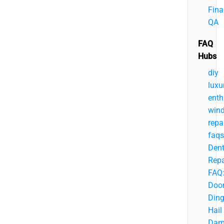
Fina
QA
FAQ
Hubs
diy
luxu
enth
wind
repa
faqs
Den
Repa
FAQ
Doo
Ding
Hail
Dam