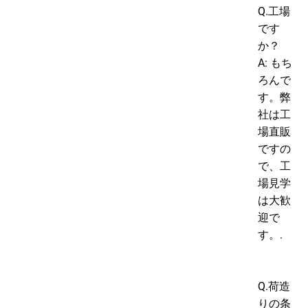
Q.工場
です
か？
A: もち
ろんで
す。弊
社は工
場直販
ですの
で、工
場見学
は大歓
迎で
す。.
Q.荷造
りの条