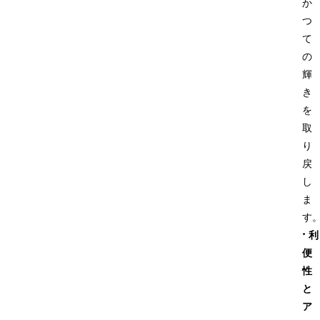
か
つ
て
の
輝
き
を
取
り
戻
し
ま
す。
·
利
便
性
と
ア