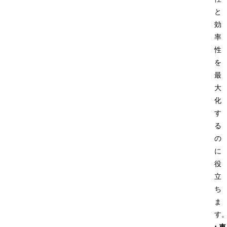
と
効
率
性
を
最
大
化
す
る
の
に
役
立
ち
ま
す。
·