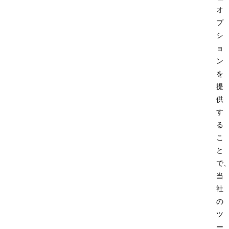
オ
プ
シ
ョ
ン
を
提
供
す
る
こ
と
で
当
社
の
ツ
ー