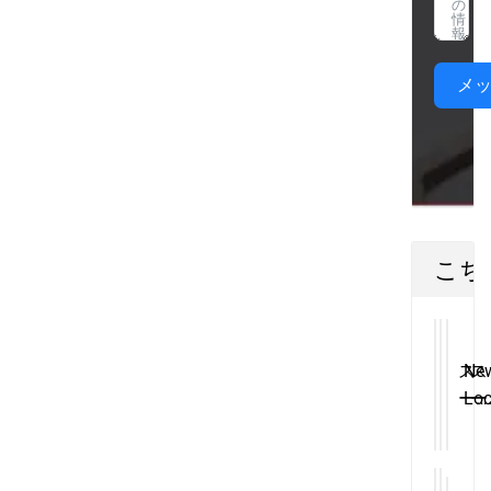
メ
こち
ス
Ne
ス
ー
Loc
ー
パ
Pu
パ
ー
We
ー
PD
P