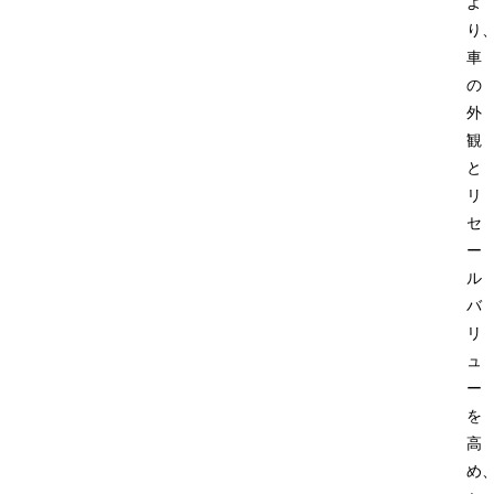
よ
り
車
の
外
観
と
リ
セ
ー
ル
バ
リ
ュ
ー
を
高
め