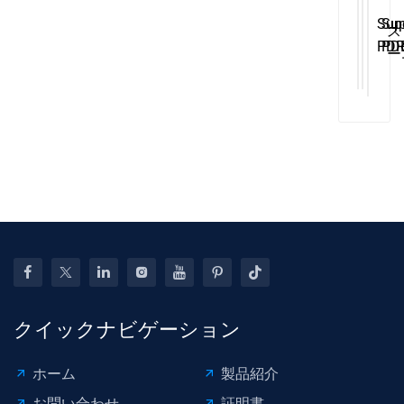
小
ビ
Sup
Sup
ス
さ
ッ
PD
PD
ー
な
グ
Suc
De
パ
正
長
Cup
Rep
ー
方
方
Den
Too
P
形
形
Rem
PD
ツ
エ
ポ
De
ー
ア
ン
Re
ル
ポ
プ
車
ン
ウ
診
プ
ェ
断
ウ
ッ
装
ェ
ジ
置
ッ
鍵
クイックナビゲーション
ジ
屋
車
オ
ホーム
製品紹介
修
ー
理
ト
お問い合わせ
証明書