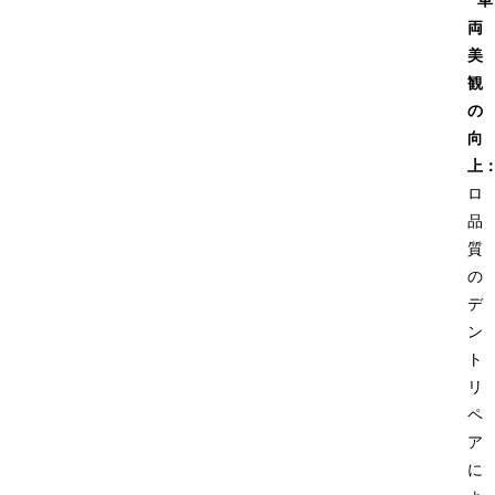
車
両
美
観
の
向
上
ロ
品
質
の
デ
ン
ト
リ
ペ
ア
に