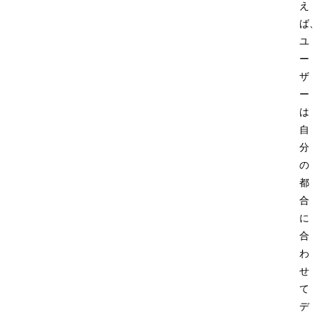
え
ば
ユ
ー
ザ
ー
は
自
分
の
都
合
に
合
わ
せ
て
デ