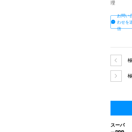
理
お問い
わせを
信
極
極
ィ
スーパ