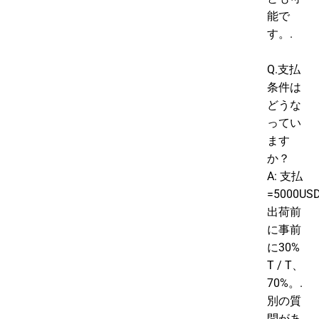
能で
す。.
Q.支払
条件は
どうな
ってい
ます
か？
A: 支払
=5000US
出荷前
に事前
に30%
T / T、
70%。.
別の質
問があ