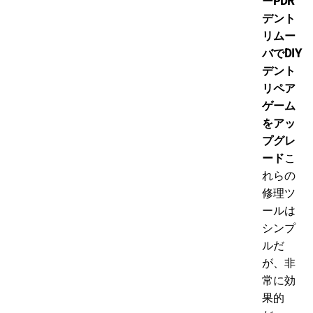
ーPDR
デント
リムー
バでDIY
デント
リペア
ゲーム
をアッ
プグレ
ード
こ
れらの
修理ツ
ールは
シンプ
ルだ
が、非
常に効
果的