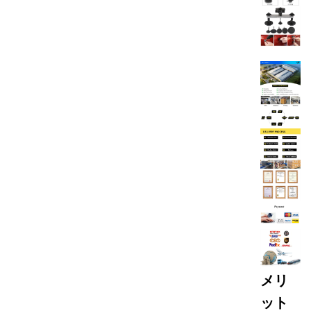
メリ
ット