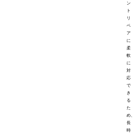
ン
ト
リ
ペ
ア
に
柔
軟
に
対
応
で
き
る
た
め
長
時