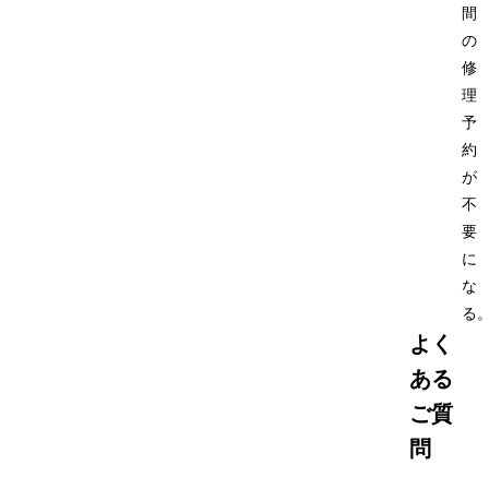
間
の
修
理
予
約
が
不
要
に
な
る。
よく
ある
ご質
問