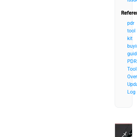
Refere
pdr
tool
kit
buyi
guid
PDR
Tool
Over
Upd
Log
メッ