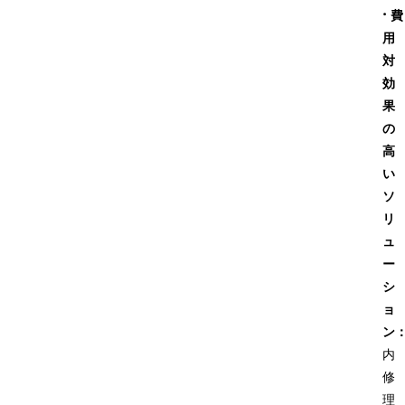
·
費
用
対
効
果
の
高
い
ソ
リ
ュ
ー
シ
ョ
ン
内
修
理