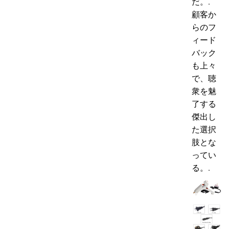
だ。.
顧客か
らのフ
ィード
バック
も上々
で、聴
衆を魅
了する
傑出し
た選択
肢とな
ってい
る。.